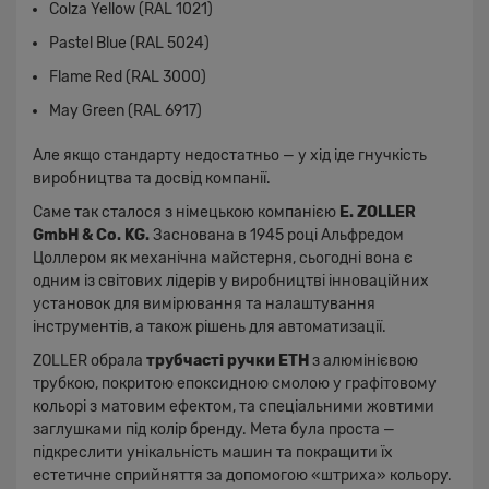
Colza Yellow (RAL 1021)
Pastel Blue (RAL 5024)
Flame Red (RAL 3000)
May Green (RAL 6917)
Але якщо стандарту недостатньо — у хід іде гнучкість
виробництва та досвід компанії.
Саме так сталося з німецькою компанією
E. ZOLLER
GmbH & Co. KG.
Заснована в 1945 році Альфредом
Цоллером як механічна майстерня, сьогодні вона є
одним із світових лідерів у виробництві інноваційних
установок для вимірювання та налаштування
інструментів, а також рішень для автоматизації.
ZOLLER обрала
трубчасті ручки ETH
з алюмінієвою
трубкою, покритою епоксидною смолою у графітовому
кольорі з матовим ефектом, та спеціальними жовтими
заглушками під колір бренду. Мета була проста —
підкреслити унікальність машин та покращити їх
естетичне сприйняття за допомогою «штриха» кольору.