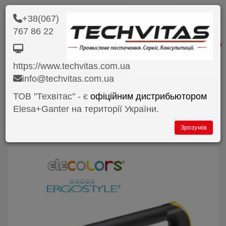
грн.
+38(067)
767 86 22
0 800 33 45 98
0 67 890 62 62
0
https://www.techvitas.com.ua
Продукція
info@techvitas.com.ua
nter та ZOLLER: унікальний кейс застосування кольорових ручок ETH
ТОВ "Техвітас" - є
офіційним дистрибьютором
Elesa+Ganter на території України.
Elesa+Ganter та ZOLLER: дизайн і
функціональність у кожній деталі
Зрозумів