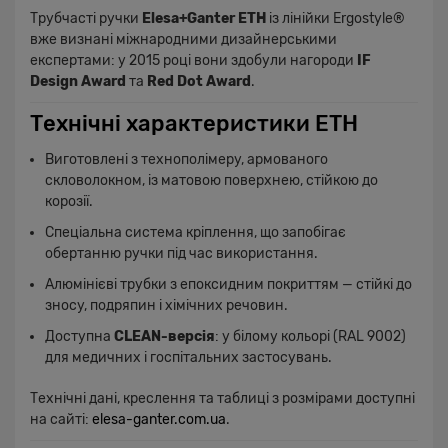
Трубчасті ручки
Elesa+Ganter ETH
із лінійки Ergostyle®
вже визнані міжнародними дизайнерськими
експертами: у 2015 році вони здобули нагороди
IF
Design Award
та
Red Dot Award
.
Технічні характеристики ETH
Виготовлені з технополімеру, армованого
скловолокном, із матовою поверхнею, стійкою до
корозії.
Спеціальна система кріплення, що запобігає
обертанню ручки під час використання.
Алюмінієві трубки з епоксидним покриттям — стійкі до
зносу, подряпин і хімічних речовин.
Доступна
CLEAN-версія
: у білому кольорі (RAL 9002)
для медичних і госпітальних застосувань.
Технічні дані, креслення та таблиці з розмірами доступні
на сайті:
elesa-ganter.com.ua
.