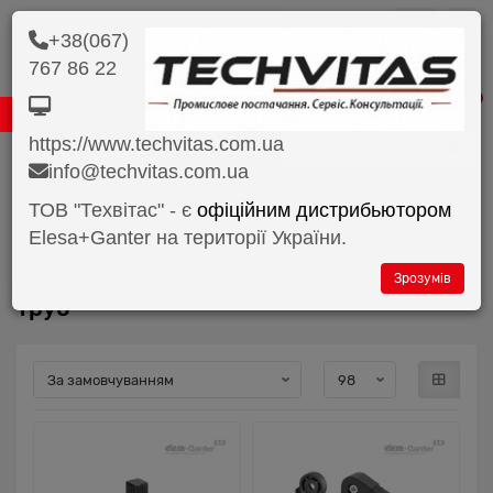
грн.
+38(067)
767 86 22
0 800 33 45 98
0 67 890 62 62
0
https://www.techvitas.com.ua
Продукція
info@techvitas.com.ua
Зажимні з'єднувачі для труб
Зажимні з'єднувачі для труб З'..
ТОВ "Техвітас" - є
офіційним дистрибьютором
Elesa+Ganter на території України.
Зажимні з'єднувачі для труб Зажимні
з'єднувачі для труб З'єднання для
Зрозумів
труб