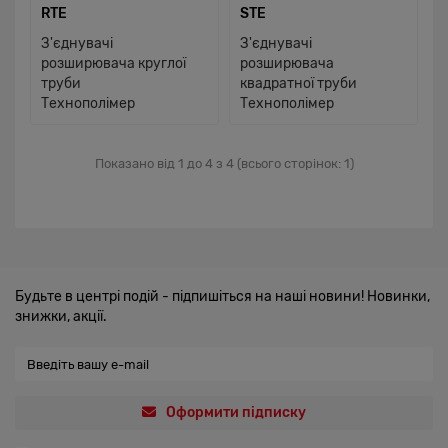
RTE
STE
З'єднувачі
З'єднувачі
розширювача круглої
розширювача
труби
квадратної труби
Технополімер
Технополімер
Показано від 1 до 4 з 4 (всього сторінок: 1)
Будьте в центрі подій - підпишіться на наші новини! Новинки,
знижки, акції.
Оформити підписку