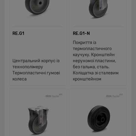
RE.G1
RE.G1-N
Покриття із
термопластичного
каучуку. Кронштейн
Центральний корпус із
нерухомої пластини,
технополімеру
без гальма, сталь.
Термопластичні гумові
Коліщатка зі сталевим
колеса
кронштейном