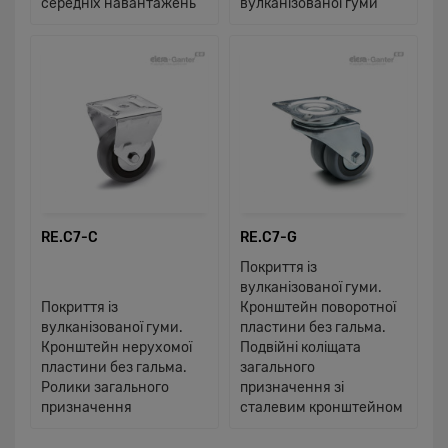
середніх навантажень
вулканізованої гуми
RE.C7-C
RE.C7-G
Покриття із
вулканізованої гуми.
Покриття із
Кронштейн поворотної
вулканізованої гуми.
пластини без гальма.
Кронштейн нерухомої
Подвійні коліщата
пластини без гальма.
загального
Ролики загального
призначення зі
призначення
сталевим кронштейном