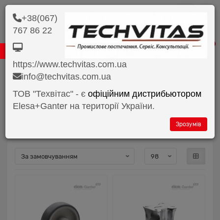
грн.
+38(067)
767 86 22
0 800 33 45 98
0 67 890 62 62
0
https://www.techvitas.com.ua
Продукція
info@techvitas.com.ua
Ролики та колеса
Ролики та колеса Колеса з гумо..
ТОВ "Техвітас" - є
офіційним дистрибьютором
Elesa+Ganter на території України.
Ролики та колеса Ролики та колеса
Колеса з гумовими шинами
Зрозумів