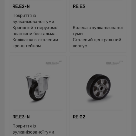
RE.E2-N
RE.E3
Покриття із
вулканізованої гуми.
Кронштейн нерухомої
Колеса з вулканізованої
пластини без гальма.
гуми
Коліщатка зі сталевим
Сталевий центральний
кронштейном
корпус
RE.E3-N
RE.G2
Покриття із
вулканізованої гуми.