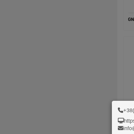
GN
+38(
GN
http
info