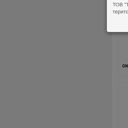
ТОВ "Т
терито
GN