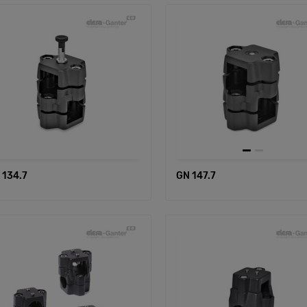
 134.7
GN 147.7