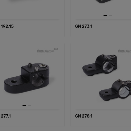
 192.15
GN 273.1
 277.1
GN 278.1