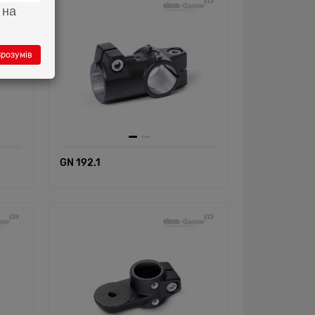
 на
розумів
GN 192.1