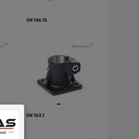
GN 146.15
GN 163.1