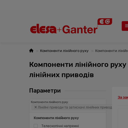
Компоненти лінійного руху
Компоненти лінійно
Компоненти лінійного руху 
лінійних приводів
Параметри
За з
Компоненти лінійного руху:
Лінійні приводи та затискачі лінійних приводів
Компоненти лінійного руху
Телескопічні напрямні