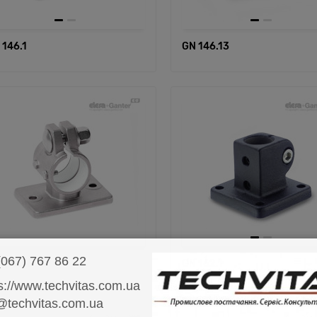
 146.1
GN 146.13
067) 767 86 22
 146.16
GN 162.1
s://www.techvitas.com.ua
@techvitas.com.ua