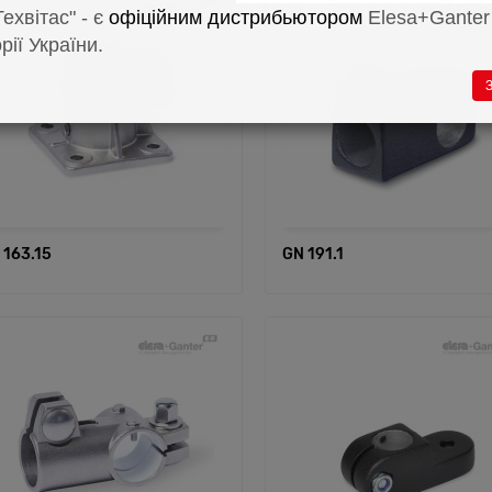
ехвітас" - є
офіційним дистрибьютором
Elesa+Ganter
рії України.
З
 163.15
GN 191.1