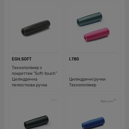
EGH.SOFT
I.780
Технополімер з
покриттям "Soft-touch"
Циліндрична
Циліндричні ручки
пелюсткова ручка
Технополімер