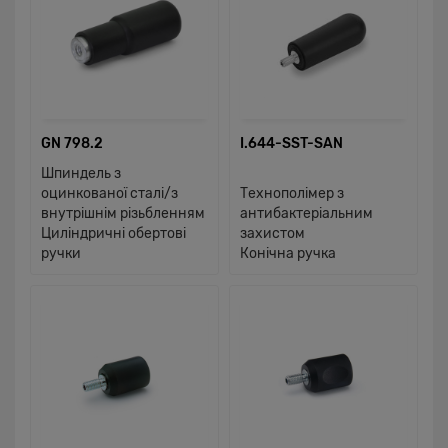
GN 798.2
I.644-SST-SAN
Шпиндель з
оцинкованої сталі/з
Технополімер з
внутрішнім різьбленням
антибактеріальним
Циліндричні обертові
захистом
ручки
Конічна ручка