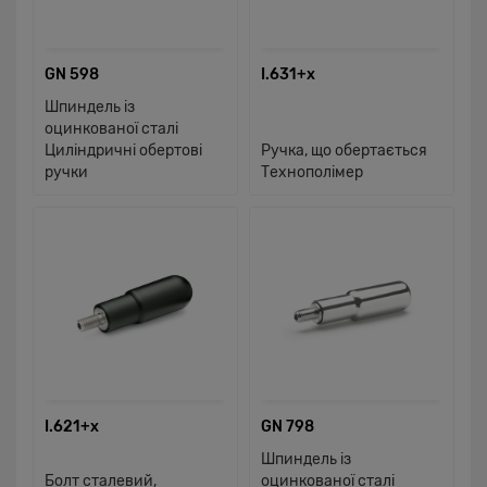
GN 598
I.631+x
Шпиндель із
оцинкованої сталі
Циліндричні обертові
Ручка, що обертається
ручки
Технополімер
I.621+x
GN 798
Шпиндель із
Болт сталевий,
оцинкованої сталі