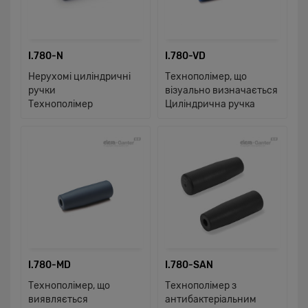
I.780-N
I.780-VD
Нерухомі циліндричні
Технополімер, що
ручки
візуально визначається
Технополімер
Циліндрична ручка
I.780-MD
I.780-SAN
Технополімер, що
Технополімер з
виявляється
антибактеріальним