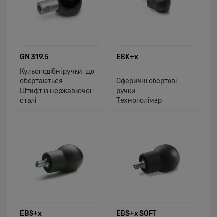
GN 319.5
EBK+x
Кульоподібні ручки, що
обертаються
Сферичні обертові
Штифт із нержавіючої
ручки
сталі
Технополімер
EBS+x
EBS+x SOFT