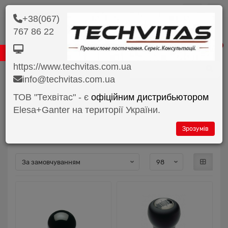
грн.
+38(067)
767 86 22
0 800 33 45 98
0 67 890 62 62
0
https://www.techvitas.com.ua
Продукція
info@techvitas.com.ua
Ручки нерухомі та обертові
Ручки нерухомі і обертові Обер..
ТОВ "Техвітас" - є
офіційним дистрибьютором
Elesa+Ganter на території України.
Ручки нерухомі та обертові Ручки
нерухомі і обертові Обертові ручки
Зрозумів