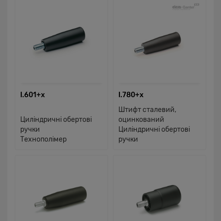
I.601+x
I.780+x
Штифт сталевий,
Циліндричні обертові
оцинкований
ручки
Циліндричні обертові
Технополімер
ручки