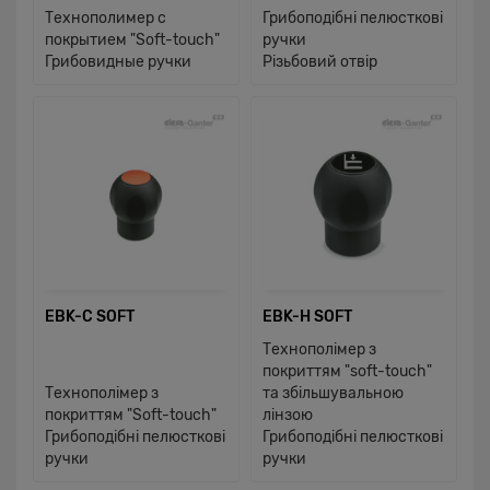
Технополимер с
Грибоподібні пелюсткові
покрытием "Soft-touch"
ручки
Грибовидные ручки
Різьбовий отвір
EBK-C SOFT
EBK-H SOFT
Технополімер з
покриттям "soft-touch"
Технополімер з
та збільшувальною
покриттям "Soft-touch"
лінзою
Грибоподібні пелюсткові
Грибоподібні пелюсткові
ручки
ручки