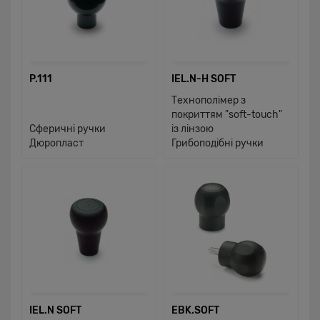
P.111
IEL.N-H SOFT
Технополімер з
покриттям "soft-touch"
Сферичні ручки
із лінзою
Дюропласт
Грибоподібні ручки
IEL.N SOFT
EBK.SOFT